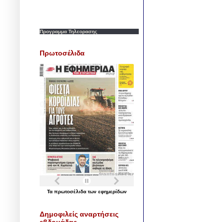
Προγραμμα Τηλεορασης
Πρωτοσέλιδα
Τα
πρωτοσέλιδα
των
εφημερίδων
Δημοφιλείς αναρτήσεις
εβδομάδας