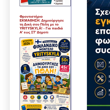
Φροντιστήριο
ΕΚΜΑΘΗΣΗ: Δημιούργησε
τη Δική σου Πόλη με το
YRITYSKYLÄ! - Για παιδιά
Α' εως ΣΤ' Δημοτι