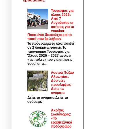
Τουρισμός για
όλους 2026:
Από 7
Αυγούστου οι
αιτήσεις για το
voucher –
Ποιοι είναι δικαιούχοι και το
ποσό που θα λάβουν
Το πρόγραμμα θα υλοποιηθεί
σε 2 διακριτές φάσεις Το
πρόγραμμα Τουρισμός για
Όλους 2026 – 2027 ανοίγει
«τις πύλες» του για αιτήσεις
voucher α...
Λουτρά Πόζαρ
Αλμωπίας:
Δύο νέες
προσλήψεις -
Δείτε τα
ονόματα
Δείτε τα ονόματα Δείτε τα
ονόματα:
Ακρίτας
Σωσάνδρας:
«Το
ερασιτεχνικό
ποδόσφαιρο