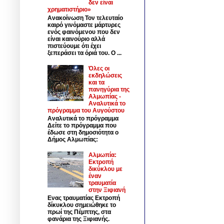
δεν είναι
χρηματιστήριο»
Ανακοίνωση Τον τελευταίο
καιρό γινόμαστε μάρτυρες
ενός φαινόμενου που δεν
είναι καινούριο αλλά
πιστεύουμε ότι έχει
ξεπεράσει τα όριά του. Ο ...
Όλες οι
εκδηλώσεις
και τα
πανηγύρια της
Αλμωπίας -
Αναλυτικά το
πρόγραμμα του Αυγούστου
Αναλυτικά το πρόγραμμα
Δείτε το πρόγραμμα που
έδωσε στη δημοσιότητα ο
Δήμος Αλμωπίας:
Αλμωπία:
Εκτροπή
δικύκλου με
έναν
τραυματία
στην Ξιφιανή
Ενας τραυματίας Εκτροπή
δίκυκλου σημειώθηκε το
πρωί της Πέμπτης, στα
φανάρια της Ξιφιανής.