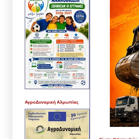
ΑγροΔυναμική Αλμωπίας