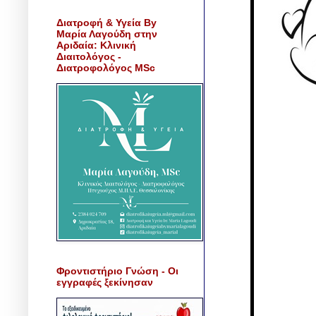
Διατροφή & Υγεία By
Μαρία Λαγούδη στην
Αριδαία: Κλινική
Διαιτολόγος -
Διατροφολόγος MSc
Φροντιστήριο Γνώση - Οι
εγγραφές ξεκίνησαν