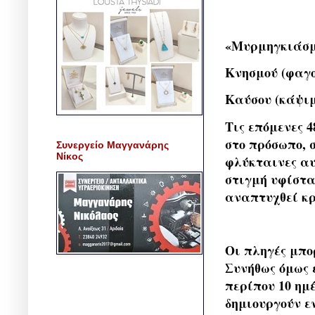
«Μυρμηγκιάσμ
Κνησμού (φαγο
Καύσου (κάψιμ
Τις επόμενες 
στο πρόσωπο, 
Συνεργείο Μαγγανάρης
Νίκος
φλύκταινες αυ
στιγμή υφίστα
αναπτυχθεί κρ
Οι πληγές μπο
Συνήθως όμως 
περίπου 10 ημ
δημιουργούν ε