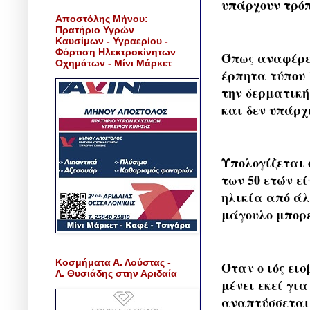
υπάρχουν τρόπ
Αποστόλης Μήνου:
Πρατήριο Υγρών
Καυσίμων - Υγραερίου -
Φόρτιση Ηλεκτροκίνητων
Όπως αναφέρει
Οχημάτων - Μίνι Μάρκετ
έρπητα τύπου 
την δερματική
και δεν υπάρχε
Υπολογίζεται 
των 50 ετών εί
ηλικία από άλλ
μάγουλο μπορε
Κοσμήματα Α. Λούστας -
Όταν ο ιός ει
Λ. Θυσιάδης στην Αριδαία
μένει εκεί γι
αναπτύσσεται 