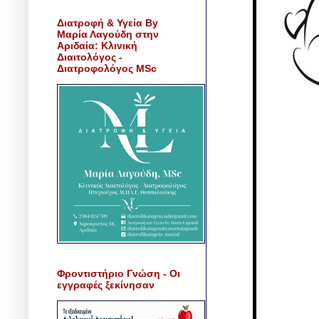
Διατροφή & Υγεία By
Μαρία Λαγούδη στην
Αριδαία: Κλινική
Διαιτολόγος -
Διατροφολόγος MSc
Φροντιστήριο Γνώση - Οι
εγγραφές ξεκίνησαν