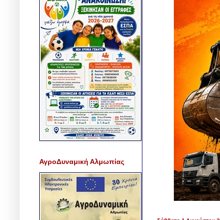
ΑγροΔυναμική Αλμωπίας