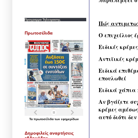
Προγραμμα Τηλεορασης
Πώς αντιμετω
Πρωτοσέλιδα
Ο επιχείλιος 
Ειδικές κρέμε
Αντιϊικές κρέ
Ειδικά επιθέμ
επουλωθεί
Ειδικά χάπια 
Αν βγάζετε συχ
κρέμες αμέσως
αυτό διότι δε
Τα
πρωτοσέλιδα
των
εφημερίδων
Δημοφιλείς αναρτήσεις
εβδομάδας