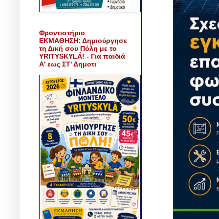
Φροντιστήριο
ΕΚΜΑΘΗΣΗ: Δημιούργησε
τη Δική σου Πόλη με το
YRITYSKYLÄ! - Για παιδιά
Α' εως ΣΤ' Δημοτι