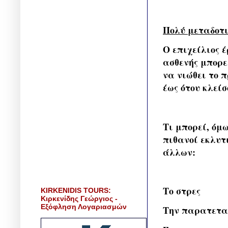
Πολύ μεταδοτι
Ο επιχείλιος 
ασθενής μπορε
να νιώθει το 
έως ότου κλείσ
Τι μπορεί, όμω
πιθανοί εκλυτ
άλλων:
Το στρες
KIRKENIDIS TOURS:
Κιρκενίδης Γεώργιος -
Εξόφληση Λογαριασμών
Την παρατεταμ