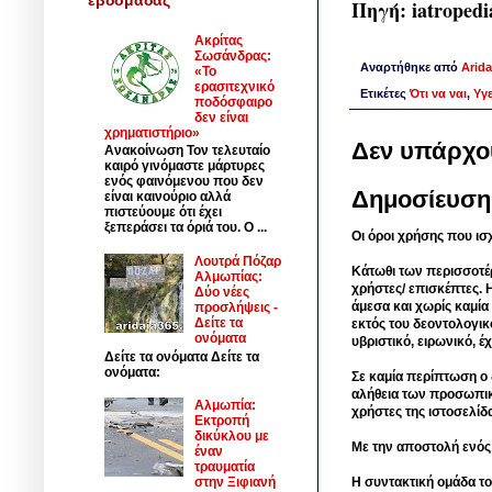
Πηγή: iatropedi
Ακρίτας
Σωσάνδρας:
Αναρτήθηκε από
Arida
«Το
ερασιτεχνικό
Ετικέτες
Ότι να ναι
,
Υγε
ποδόσφαιρο
δεν είναι
χρηματιστήριο»
Δεν υπάρχο
Ανακοίνωση Τον τελευταίο
καιρό γινόμαστε μάρτυρες
ενός φαινόμενου που δεν
Δημοσίευση
είναι καινούριο αλλά
πιστεύουμε ότι έχει
ξεπεράσει τα όριά του. Ο ...
Οι όροι χρήσης που ισ
Λουτρά Πόζαρ
Κάτωθι των περισσοτέ
Αλμωπίας:
χρήστες/ επισκέπτες. 
Δύο νέες
άμεσα και χωρίς καμία
προσλήψεις -
Δείτε τα
εκτός του δεοντολογικ
ονόματα
υβριστικό, ειρωνικό, 
Δείτε τα ονόματα Δείτε τα
ονόματα:
Σε καμία περίπτωση ο δ
αλήθεια των προσωπικ
Αλμωπία:
χρήστες της ιστοσελίδ
Εκτροπή
δικύκλου με
Με την αποστολή ενός
έναν
τραυματία
Η συντακτική ομάδα το
στην Ξιφιανή