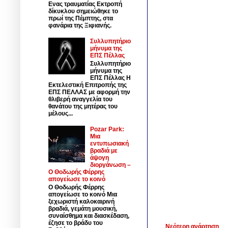
Ενας τραυματίας Εκτροπή
δίκυκλου σημειώθηκε το
πρωί της Πέμπτης, στα
φανάρια της Ξιφιανής.
Συλλυπητήριο
μήνυμα της
ΕΠΣ Πέλλας
Συλλυπητήριο
μήνυμα της
ΕΠΣ Πέλλας Η
Εκτελεστική Επιτροπής της
ΕΠΣ ΠΕΛΛΑΣ με αφορμή την
θλιβερή αναγγελία του
θανάτου της μητέρας του
μέλους...
Pozar Park:
Μια
εντυπωσιακή
βραδιά με
άψογη
διοργάνωση –
Ο Θοδωρής Φέρρης
απογείωσε το κοινό
Ο Θοδωρής Φέρρης
απογείωσε το κοινό Μια
ξεχωριστή καλοκαιρινή
βραδιά, γεμάτη μουσική,
συναίσθημα και διασκέδαση,
έζησε το βράδυ του
Νεότερη ανάρτηση