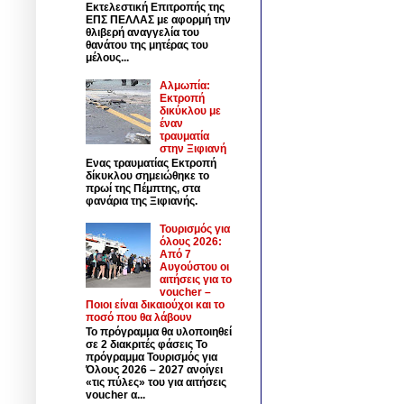
Εκτελεστική Επιτροπής της
ΕΠΣ ΠΕΛΛΑΣ με αφορμή την
θλιβερή αναγγελία του
θανάτου της μητέρας του
μέλους...
Αλμωπία:
Εκτροπή
δικύκλου με
έναν
τραυματία
στην Ξιφιανή
Ενας τραυματίας Εκτροπή
δίκυκλου σημειώθηκε το
πρωί της Πέμπτης, στα
φανάρια της Ξιφιανής.
Τουρισμός για
όλους 2026:
Από 7
Αυγούστου οι
αιτήσεις για το
voucher –
Ποιοι είναι δικαιούχοι και το
ποσό που θα λάβουν
Το πρόγραμμα θα υλοποιηθεί
σε 2 διακριτές φάσεις Το
πρόγραμμα Τουρισμός για
Όλους 2026 – 2027 ανοίγει
«τις πύλες» του για αιτήσεις
voucher α...