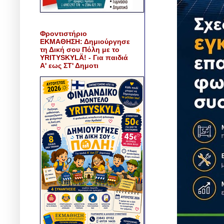
Φροντιστήριο
ΕΚΜΑΘΗΣΗ: Δημιούργησε
τη Δική σου Πόλη με το
YRITYSKYLÄ! - Για παιδιά
Α' εως ΣΤ' Δημοτι