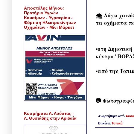
Αποστόλης Μήνου:
Πρατήριο Υγρών
🌨️ Λόγω χιον
Καυσίμων - Υγραερίου -
τα οχήματα πο
Φόρτιση Ηλεκτροκίνητων
Οχημάτων - Μίνι Μάρκετ
▪️στη Δημοτική
κέντρο "ΒΟΡΑ
▪️από την Τοπ
📷 Φωτογραφί
Κοσμήματα Α. Λούστας -
Αναρτήθηκε από
Arida
Λ. Θυσιάδης στην Αριδαία
Ετικέτες
Τοπικά