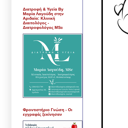
Διατροφή & Υγεία By
Μαρία Λαγούδη στην
Αριδαία: Κλινική
Διαιτολόγος -
Διατροφολόγος MSc
Φροντιστήριο Γνώση - Οι
εγγραφές ξεκίνησαν