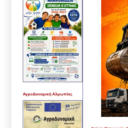
ΑγροΔυναμική Αλμωπίας