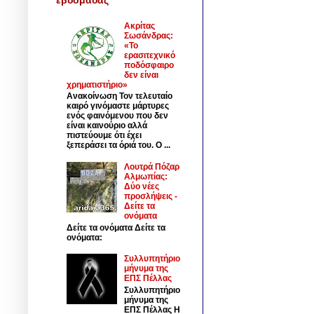
Ακρίτας
Σωσάνδρας:
«Το
ερασιτεχνικό
ποδόσφαιρο
δεν είναι
χρηματιστήριο»
Ανακοίνωση Τον τελευταίο
καιρό γινόμαστε μάρτυρες
ενός φαινόμενου που δεν
είναι καινούριο αλλά
πιστεύουμε ότι έχει
ξεπεράσει τα όριά του. Ο ...
Λουτρά Πόζαρ
Αλμωπίας:
Δύο νέες
προσλήψεις -
Δείτε τα
ονόματα
Δείτε τα ονόματα Δείτε τα
ονόματα:
Συλλυπητήριο
μήνυμα της
ΕΠΣ Πέλλας
Συλλυπητήριο
μήνυμα της
ΕΠΣ Πέλλας Η