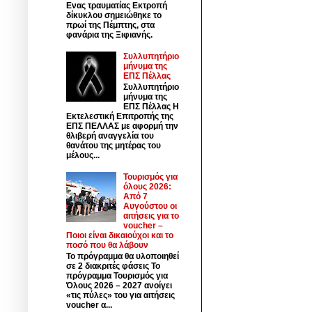
Ενας τραυματίας Εκτροπή
δίκυκλου σημειώθηκε το
πρωί της Πέμπτης, στα
φανάρια της Ξιφιανής.
Συλλυπητήριο
μήνυμα της
ΕΠΣ Πέλλας
Συλλυπητήριο
μήνυμα της
ΕΠΣ Πέλλας Η
Εκτελεστική Επιτροπής της
ΕΠΣ ΠΕΛΛΑΣ με αφορμή την
θλιβερή αναγγελία του
θανάτου της μητέρας του
μέλους...
Τουρισμός για
όλους 2026:
Από 7
Αυγούστου οι
αιτήσεις για το
voucher –
Ποιοι είναι δικαιούχοι και το
ποσό που θα λάβουν
Το πρόγραμμα θα υλοποιηθεί
σε 2 διακριτές φάσεις Το
πρόγραμμα Τουρισμός για
Όλους 2026 – 2027 ανοίγει
«τις πύλες» του για αιτήσεις
voucher α...