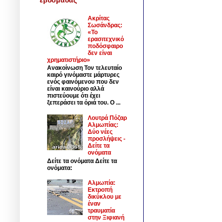
Ακρίτας
Σωσάνδρας:
«Το
ερασιτεχνικό
ποδόσφαιρο
δεν είναι
χρηματιστήριο»
Ανακοίνωση Τον τελευταίο
καιρό γινόμαστε μάρτυρες
ενός φαινόμενου που δεν
είναι καινούριο αλλά
πιστεύουμε ότι έχει
ξεπεράσει τα όριά του. Ο ...
Λουτρά Πόζαρ
Αλμωπίας:
Δύο νέες
προσλήψεις -
Δείτε τα
ονόματα
Δείτε τα ονόματα Δείτε τα
ονόματα:
Αλμωπία:
Εκτροπή
δικύκλου με
έναν
τραυματία
στην Ξιφιανή