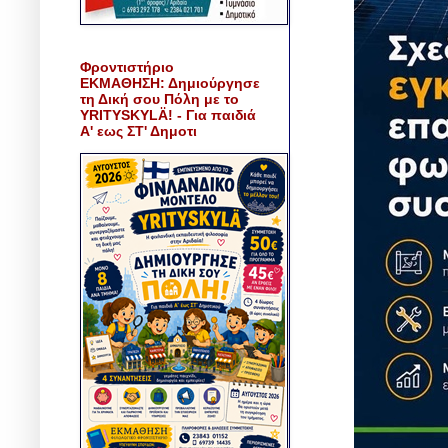
Φροντιστήριο
ΕΚΜΑΘΗΣΗ: Δημιούργησε
τη Δική σου Πόλη με το
YRITYSKYLÄ! - Για παιδιά
Α' εως ΣΤ' Δημοτι