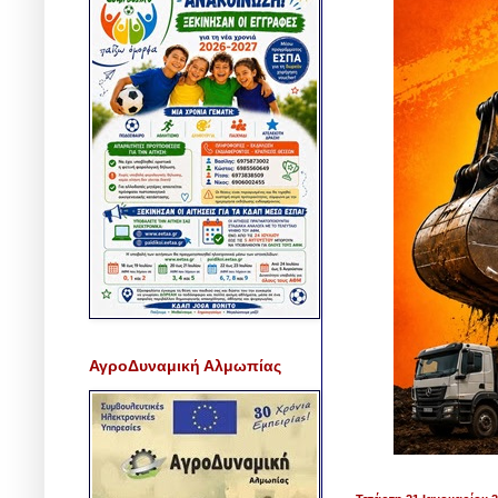
ΑγροΔυναμική Αλμωπίας