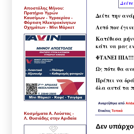
Δείτε
Αποστόλης Μήνου:
Πρατήριο Υγρών
Δείτε την αν
Καυσίμων - Υγραερίου -
Φόρτιση Ηλεκτροκίνητων
Αυτό που έγιν
Οχημάτων - Μίνι Μάρκετ
Κατέθεσα μήνυ
κάτι να μας ε
ΦΤΑΝΕΙ ΠΙΑ!!!
Ως πότε θα αν
Πρέπει να δρά
όλα αυτά τα 
Αναρτήθηκε από
Arida
Ετικέτες
Τοπικά
Κοσμήματα Α. Λούστας -
Λ. Θυσιάδης στην Αριδαία
Δεν υπάρχο