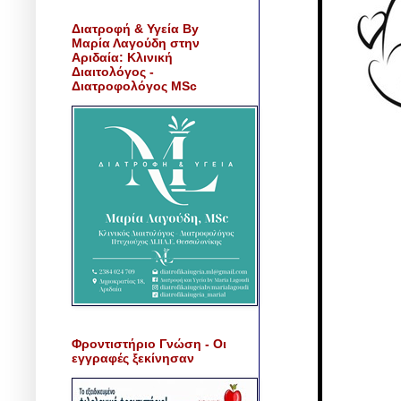
Διατροφή & Υγεία By
Μαρία Λαγούδη στην
Αριδαία: Κλινική
Διαιτολόγος -
Διατροφολόγος MSc
Φροντιστήριο Γνώση - Οι
εγγραφές ξεκίνησαν