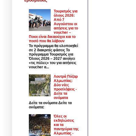
Τουρισμός για
όλους 2026:
Από 7
Αυγούστου οι
αιτήσεις για το
voucher –
Ποιοι είναι δικαιούχοι και το
ποσό που θα λάβουν
Το πρόγραμμα θα υλοποιηθεί
σε 2 διακριτές φάσεις Το
πρόγραμμα Τουρισμός για
Όλους 2026 – 2027 ανοίγει
«τις πύλες» του για αιτήσεις
voucher α...
Λουτρά Πόζαρ
Αλμωπίας:
Δύο νέες
προσλήψεις -
Δείτε τα
ονόματα
Δείτε τα ονόματα Δείτε τα
ονόματα:
Όλες οι
εκδηλώσεις
και τα
πανηγύρια της
Αλμωπίας -