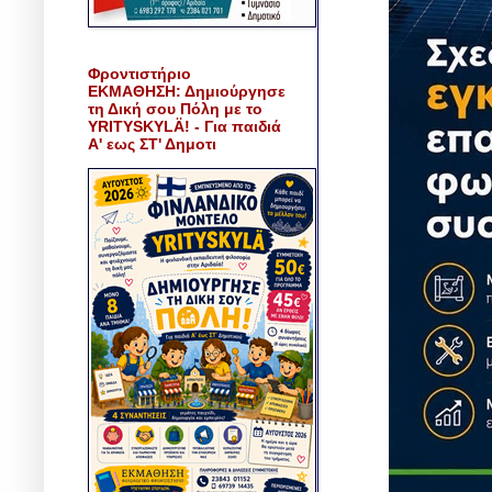
Φροντιστήριο
ΕΚΜΑΘΗΣΗ: Δημιούργησε
τη Δική σου Πόλη με το
YRITYSKYLÄ! - Για παιδιά
Α' εως ΣΤ' Δημοτι