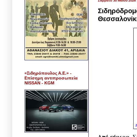
Σάββατο 30 Μαΐου 2026
Σιδηρόδρομο
Θεσσαλονίκ
«Σιδηρόπουλος Α.Ε.» -
Επίσημη αντιπροσωπεία
NISSAN - KGM
Ξ
Από σήμερα, Σ