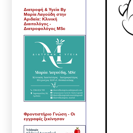
Διατροφή & Υγεία By
Μαρία Λαγούδη στην
Αριδαία: Κλινική
Διαιτολόγος -
Διατροφολόγος MSc
Φροντιστήριο Γνώση - Οι
εγγραφές ξεκίνησαν