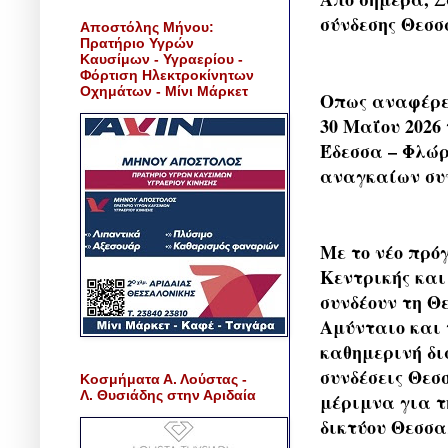
σύνδεσης Θεσσ
Αποστόλης Μήνου:
Πρατήριο Υγρών
Καυσίμων - Υγραερίου -
Φόρτιση Ηλεκτροκίνητων
Οχημάτων - Μίνι Μάρκετ
Οπως αναφέρει
30 Μαΐου 2026
Έδεσσα – Φλώρ
αναγκαίων συνε
Με το νέο πρό
Κεντρικής και
συνδέουν τη Θ
Αμύνταιο και 
καθημερινή δι
συνδέσεις Θεσ
Κοσμήματα Α. Λούστας -
Λ. Θυσιάδης στην Αριδαία
μέριμνα για τ
δικτύου Θεσσα