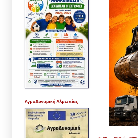
ΑγροΔυναμική Αλμωπίας