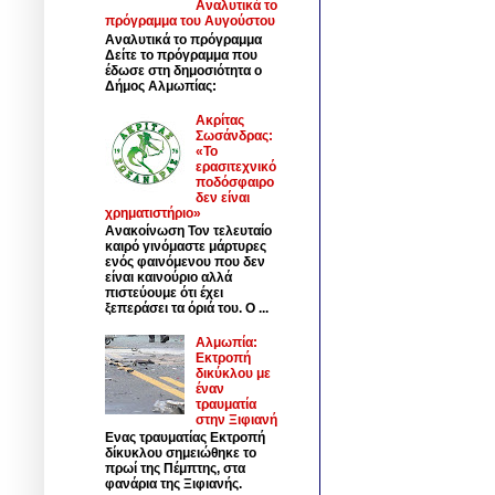
Αναλυτικά το
πρόγραμμα του Αυγούστου
Αναλυτικά το πρόγραμμα
Δείτε το πρόγραμμα που
έδωσε στη δημοσιότητα ο
Δήμος Αλμωπίας:
Ακρίτας
Σωσάνδρας:
«Το
ερασιτεχνικό
ποδόσφαιρο
δεν είναι
χρηματιστήριο»
Ανακοίνωση Τον τελευταίο
καιρό γινόμαστε μάρτυρες
ενός φαινόμενου που δεν
είναι καινούριο αλλά
πιστεύουμε ότι έχει
ξεπεράσει τα όριά του. Ο ...
Αλμωπία:
Εκτροπή
δικύκλου με
έναν
τραυματία
στην Ξιφιανή
Ενας τραυματίας Εκτροπή
δίκυκλου σημειώθηκε το
πρωί της Πέμπτης, στα
φανάρια της Ξιφιανής.