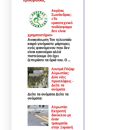
Ακρίτας
Σωσάνδρας:
«Το
ερασιτεχνικό
ποδόσφαιρο
δεν είναι
χρηματιστήριο»
Ανακοίνωση Τον τελευταίο
καιρό γινόμαστε μάρτυρες
ενός φαινόμενου που δεν
είναι καινούριο αλλά
πιστεύουμε ότι έχει
ξεπεράσει τα όριά του. Ο ...
Λουτρά Πόζαρ
Αλμωπίας:
Δύο νέες
προσλήψεις -
Δείτε τα
ονόματα
Δείτε τα ονόματα Δείτε τα
ονόματα:
Αλμωπία:
Εκτροπή
δικύκλου με
έναν
τραυματία
στην Ξιφιανή