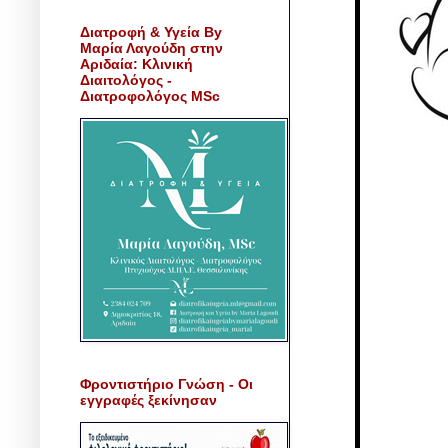
Διατροφή & Υγεία By
Μαρία Λαγούδη στην
Αριδαία: Κλινική
Διαιτολόγος -
Διατροφολόγος MSc
Φροντιστήριο Γνώση - Οι
εγγραφές ξεκίνησαν