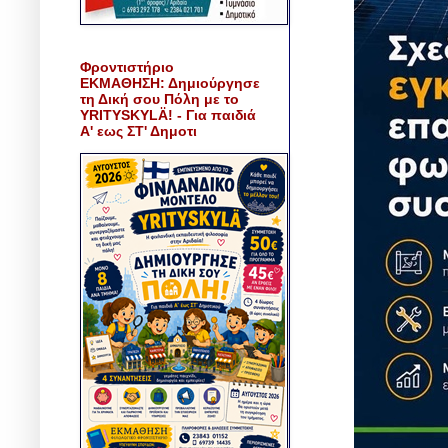
Φροντιστήριο
ΕΚΜΑΘΗΣΗ: Δημιούργησε
τη Δική σου Πόλη με το
YRITYSKYLÄ! - Για παιδιά
Α' εως ΣΤ' Δημοτι