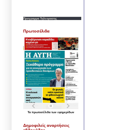
Προγραμμα Τηλεορασης
Πρωτοσέλιδα
Τα
πρωτοσέλιδα
των
εφημερίδων
Δημοφιλείς αναρτήσεις
εβδομάδας