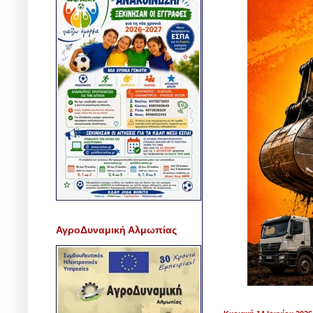
ΑγροΔυναμική Αλμωπίας