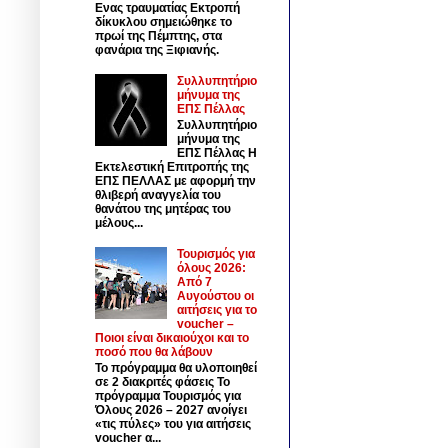
Ενας τραυματίας Εκτροπή
δίκυκλου σημειώθηκε το
πρωί της Πέμπτης, στα
φανάρια της Ξιφιανής.
Συλλυπητήριο
μήνυμα της
ΕΠΣ Πέλλας
Συλλυπητήριο
μήνυμα της
ΕΠΣ Πέλλας Η
Εκτελεστική Επιτροπής της
ΕΠΣ ΠΕΛΛΑΣ με αφορμή την
θλιβερή αναγγελία του
θανάτου της μητέρας του
μέλους...
Τουρισμός για
όλους 2026:
Από 7
Αυγούστου οι
αιτήσεις για το
voucher –
Ποιοι είναι δικαιούχοι και το
ποσό που θα λάβουν
Το πρόγραμμα θα υλοποιηθεί
σε 2 διακριτές φάσεις Το
πρόγραμμα Τουρισμός για
Όλους 2026 – 2027 ανοίγει
«τις πύλες» του για αιτήσεις
voucher α...