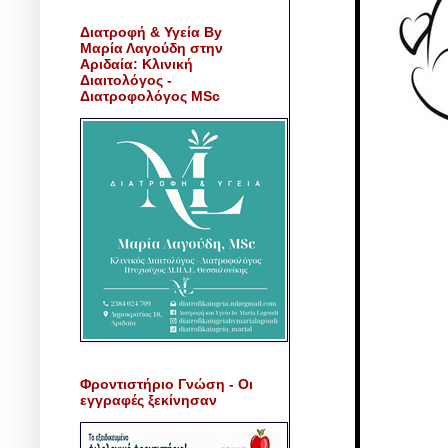
Διατροφή & Υγεία By
Μαρία Λαγούδη στην
Αριδαία: Κλινική
Διαιτολόγος -
Διατροφολόγος MSc
Φροντιστήριο Γνώση - Οι
εγγραφές ξεκίνησαν