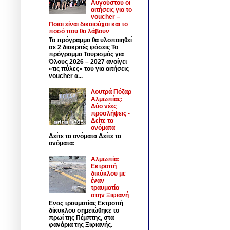
Αυγούστου οι
αιτήσεις για το
voucher –
Ποιοι είναι δικαιούχοι και το
ποσό που θα λάβουν
Το πρόγραμμα θα υλοποιηθεί
σε 2 διακριτές φάσεις Το
πρόγραμμα Τουρισμός για
Όλους 2026 – 2027 ανοίγει
«τις πύλες» του για αιτήσεις
voucher α...
Λουτρά Πόζαρ
Αλμωπίας:
Δύο νέες
προσλήψεις -
Δείτε τα
ονόματα
Δείτε τα ονόματα Δείτε τα
ονόματα:
Αλμωπία:
Εκτροπή
δικύκλου με
έναν
τραυματία
στην Ξιφιανή
Ενας τραυματίας Εκτροπή
δίκυκλου σημειώθηκε το
πρωί της Πέμπτης, στα
φανάρια της Ξιφιανής.