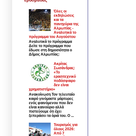
Όλες οι
εκδηλώσεις
και τα
πανηγύρια της
Αλμωπίας -
Αναλυτικά το
πρόγραμμα του Αυγούστου
Αναλυτικά το πρόγραμμα
Δείτε το πρόγραμμα που
έδωσε στη δημοσιότητα ο
Δήμος Αλμωπίας:
Ακρίτας
Σωσάνδρας:
«Το
ερασιτεχνικό
ποδόσφαιρο
δεν είναι
χρηματιστήριο»
Ανακοίνωση Τον τελευταίο
καιρό γινόμαστε μάρτυρες
ενός φαινόμενου που δεν
είναι καινούριο αλλά
πιστεύουμε ότι έχει
ξεπεράσει τα όριά του. Ο ...
Τουρισμός για
όλους 2026:
Από 7