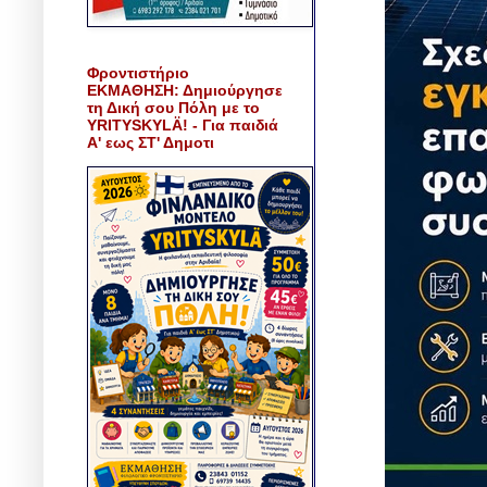
Φροντιστήριο
ΕΚΜΑΘΗΣΗ: Δημιούργησε
τη Δική σου Πόλη με το
YRITYSKYLÄ! - Για παιδιά
Α' εως ΣΤ' Δημοτι