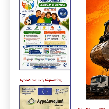
ΑγροΔυναμική Αλμωπίας