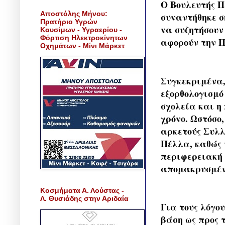
Ο Βουλευτής Π
Αποστόλης Μήνου:
συναντήθηκε σ
Πρατήριο Υγρών
να συζητήσουν
Καυσίμων - Υγραερίου -
Φόρτιση Ηλεκτροκίνητων
αφορούν την Π
Οχημάτων - Μίνι Μάρκετ
Συγκεκριμένα,
εξορθολογισμό
σχολεία και η
χρόνο. Ωστόσο
αρκετούς Συλλ
Πέλλα, καθώς 
περιφερειακή 
απομακρυσμέν
Κοσμήματα Α. Λούστας -
Λ. Θυσιάδης στην Αριδαία
Για τους λόγο
βάση ως προς 