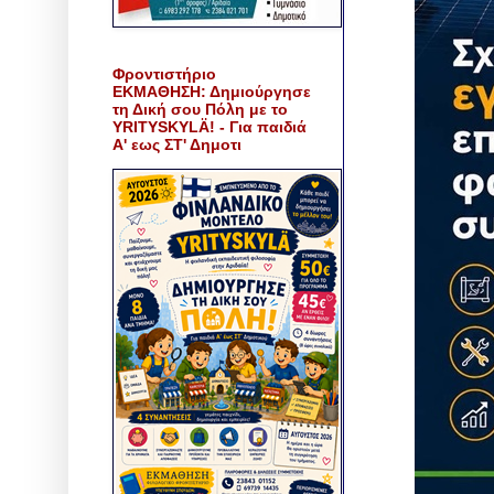
Φροντιστήριο
ΕΚΜΑΘΗΣΗ: Δημιούργησε
τη Δική σου Πόλη με το
YRITYSKYLÄ! - Για παιδιά
Α' εως ΣΤ' Δημοτι