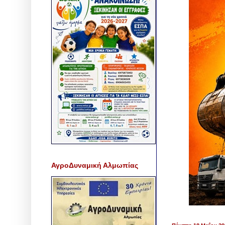
ΑγροΔυναμική Αλμωπίας