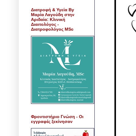
Διατροφή & Υγεία By
Μαρία Λαγούδη στην
Αριδαία: Κλινική
Διαιτολόγος -
Διατροφολόγος MSc
Φροντιστήριο Γνώση - Οι
εγγραφές ξεκίνησαν