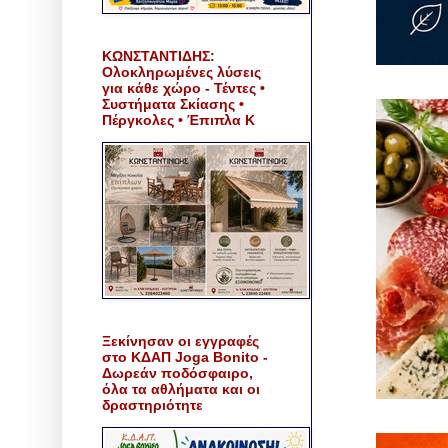
ΚΩΝΣΤΑΝΤΙΔΗΣ:
Ολοκληρωμένες λύσεις
για κάθε χώρο - Τέντες •
Συστήματα Σκίασης •
Πέργκολες • Έπιπλα Κ
Ξεκίνησαν οι εγγραφές
στο ΚΔΑΠ Joga Bonito -
Δωρεάν ποδόσφαιρο,
όλα τα αθλήματα και οι
δραστηριότητε