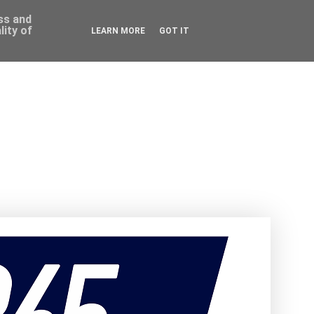
ess and
ity of
LEARN MORE
GOT IT