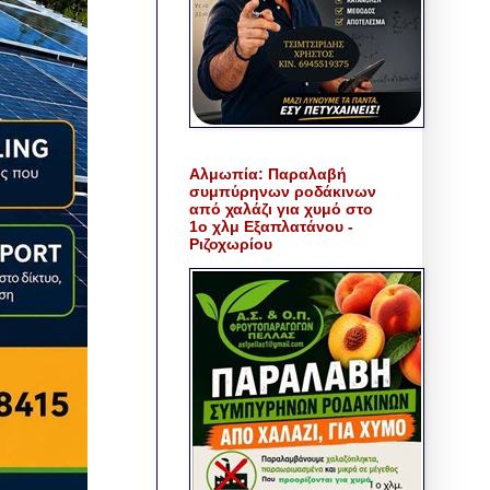
Αλμωπία: Παραλαβή
συμπύρηνων ροδάκινων
από χαλάζι για χυμό στο
1ο χλμ Εξαπλατάνου -
Ριζοχωρίου